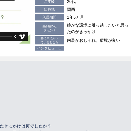
20代
ご年齢
関西
出身地
1年5カ月
入居期間
静かな環境に引っ越したいと思っ
住み始めた
きっかけ
たのがきっかけ
特に気に入っ
内装がおしゃれ、環境が良い
ているところ
インタビュー日
たきっかけは何でしたか？