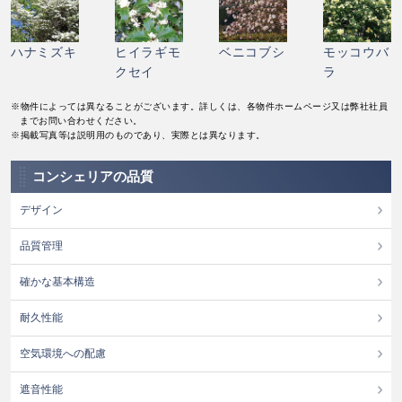
ハナミズキ
ヒイラギモ
ベニコブシ
モッコウバ
クセイ
ラ
※物件によっては異なることがございます。詳しくは、各物件ホームページ又は弊社社員
までお問い合わせください。
※掲載写真等は説明用のものであり、実際とは異なります。
コンシェリアの品質
デザイン
品質管理
確かな基本構造
耐久性能
空気環境への配慮
遮音性能