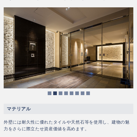
6
7
8
マテリアル
外壁には耐久性に優れたタイルや天然石等を使用し、建物の魅
力をさらに際立たせ資産価値を高めます。