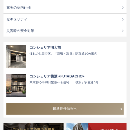
充実の室内仕様
セキュリティ
災害時の安全対策
コンシェリア明大前
憧れの世田谷区、「新宿・渋谷」駅直通10分圏内
コンシェリア横濱 <FUTABACHO>
東京都心や羽田空港へも便利、「横浜」駅直通6分
最新物件情報へ