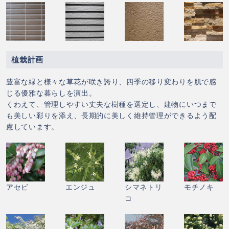
植栽計画
豊富な緑と様々な草花が咲き誇り、四季の移り変わりを肌で感
じる優雅な暮らしを演出。
くわえて、管理しやすい丈夫な樹種を選定し、建物にいつまで
も美しい彩りを添え、長期的に美しく維持管理ができるよう配
慮しています。
アセビ
エンジュ
シマネトリ
モチノキ
コ