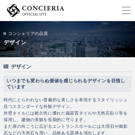
コンシェリアの品質
デザイン
デザイン
いつまでも変わらぬ価値を感じられるデザインを目指し
ています
時代にとらわれない普遍的な美しさを表現するスタイリッシュ
且つスタンダードな外観デザイン。
外壁タイルには耐久性に優れた磁器質タイルや天然石貼り等を
採用し、建物の美観を長期的に守ります。
また扉の向こうに広がるエントランスホールには大理石や御影
石などの天然石を用い、品格ある質感を演出します。